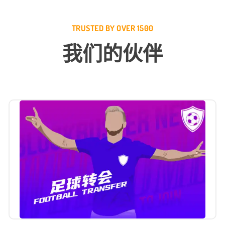
TRUSTED BY OVER 1500
我们的伙伴