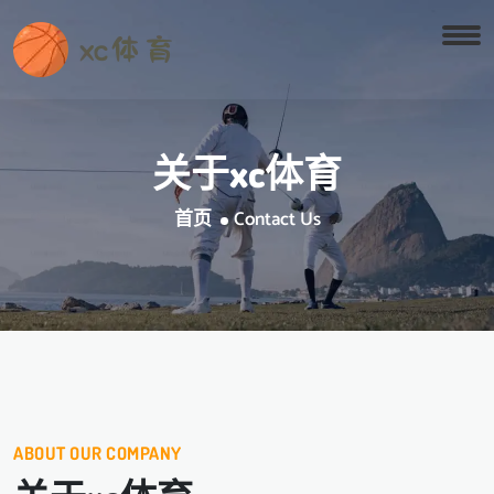
关于
xc体育
首页
Contact Us
ABOUT OUR COMPANY