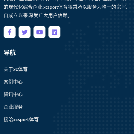
的现代化综合企业,xcsport体育将秉承以服务为唯一的宗旨,
自成立以来,深受广大用户信赖。
导航
关于
xc体育
案例中心
资讯中心
企业服务
接洽
xcsport体育