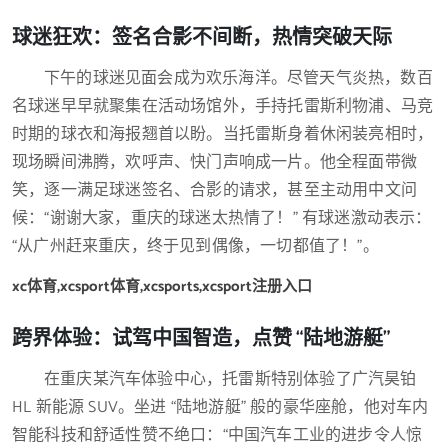
球迷狂欢：签名合影不间断，热情突破天际
下午的球迷见面会成为欢乐海洋。尽管天气炎热，数百
名球迷早早就聚集在活动场馆外，手持托雷斯利物浦、马竞
时期的球衣和海报翘首以盼。当托雷斯身着休闲装亮相时，
现场瞬间沸腾，欢呼声、快门声响成一片。他全程面带微
笑，逐一满足球迷签名、合影的请求，甚至主动用中文问
候：“谢谢大家，重庆的球迷太热情了！” 有球迷激动表示：
“从广州赶来重庆，终于见到偶像，一切都值了！”。
xc体育,xcsport体育,xcsports,xcsport注册入口
跨界体验：试驾中国智造，点赞 “陆地游艇”
在重庆某汽车体验中心，托雷斯特别体验了广汽昊铂
HL 新能源 SUV。坐进 “陆地游艇” 般的豪华座舱，他对车内
智能科技和舒适性赞不绝口：“中国汽车工业的进步令人惊