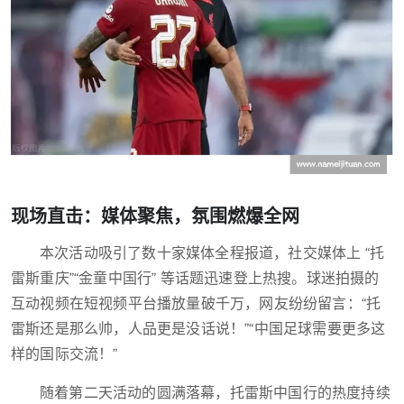
现场直击：媒体聚焦，氛围燃爆全网
本次活动吸引了数十家媒体全程报道，社交媒体上 “托
雷斯重庆”“金童中国行” 等话题迅速登上热搜。球迷拍摄的
互动视频在短视频平台播放量破千万，网友纷纷留言：“托
雷斯还是那么帅，人品更是没话说！”“中国足球需要更多这
样的国际交流！”
随着第二天活动的圆满落幕，托雷斯中国行的热度持续