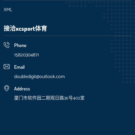
XML
接洽
xcsport体育
Phone
15820304871
Email
doubledigit@outlook.com
Address
厦门市软件园二期观日路36号402室