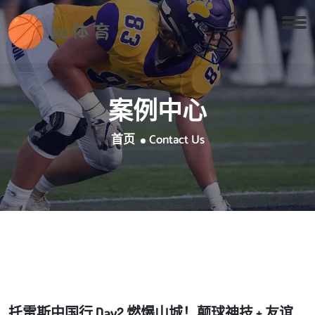
案例中心
首页
Contact Us
托雷斯中国行 Day2 燃爆山城！颠球神技 + 友谊