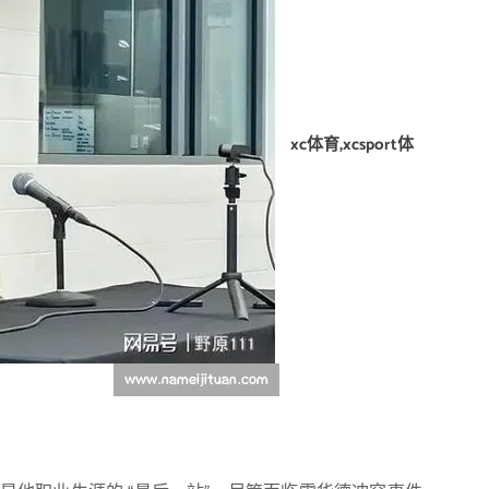
xc体育,xcsport体