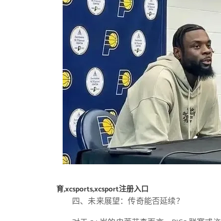
育,xcsports,xcsport注册入口
四、未来展望：传奇能否延续？