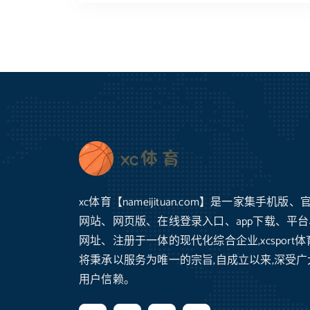
xc体育【nameijituan.com】是一家集手机版、
网站、网页版、在线登录入口、app下载、平台
网址、注册于一体的现代化综合企业,xcsport体
将秉承以服务为唯一的宗旨,自成立以来,深受广
用户信赖。