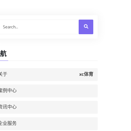
航
关于
xc体育
案例中心
资讯中心
企业服务