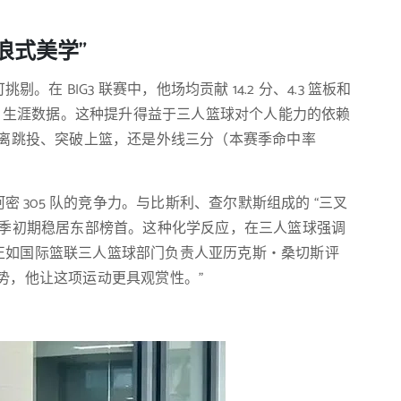
浪式美学”
 BIG3 联赛中，他场均贡献 14.2 分、4.3 篮板和
 NBA 生涯数据。这种提升得益于三人篮球对个人能力的依赖
距离跳投、突破上篮，还是外线三分（本赛季命中率
 305 队的竞争力。与比斯利、查尔默斯组成的 “三叉
25 赛季初期稳居东部榜首。这种化学反应，在三人篮球强调
正如国际篮联三人篮球部门负责人亚历克斯・桑切斯评
势，他让这项运动更具观赏性。”