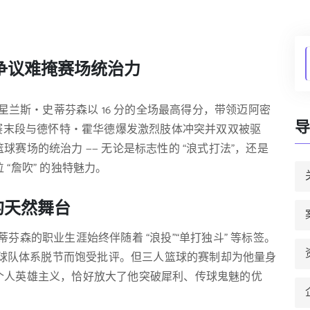
冲突争议难掩赛场统治力
NBA 球星兰斯・史蒂芬森以 16 分的全场最高得分，带领迈阿密
导
。尽管比赛末段与德怀特・霍华德爆发激烈肢体冲突并双双被驱
赛场的统治力 —— 无论是标志性的 “浪式打法”，还是
“詹吹” 的独特魅力。
的天然舞台
蒂芬森的职业生涯始终伴随着 “浪投”“单打独斗” 等标签。
、与球队体系脱节而饱受批评。但三人篮球的赛制却为他量身
个人英雄主义，恰好放大了他突破犀利、传球鬼魅的优