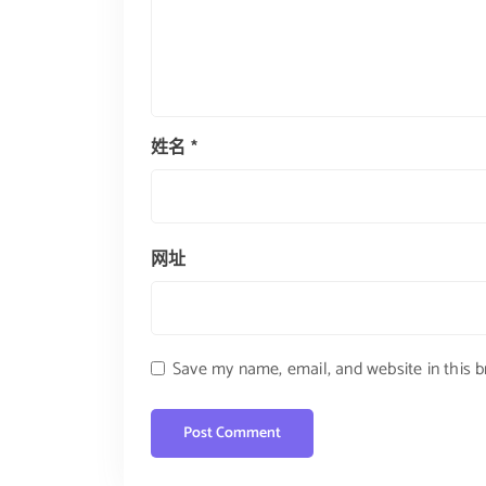
姓名
*
网址
Save my name, email, and website in this 