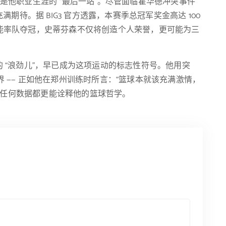
赛或许是他职业生涯的 “最后一站”。尽管面临霍华德冲突事件
待。据 BIG3 官方透露，本赛季总冠军奖金高达 100
。若能率队夺冠，史蒂芬森不仅将创造个人荣誉，更可能为三
 “浪劲儿”，早已成为这项运动的标志性符号。他用突
界 —— 正如他在郑州训练时所言：“篮球本就该充满激情，
比任何数据都更能诠释他的篮球哲学。